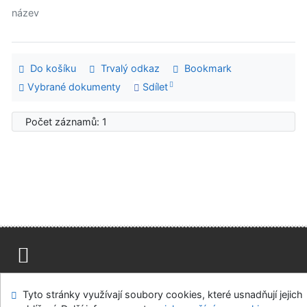
název
Do košíku
Trvalý odkaz
Bookmark
Vybrané dokumenty
Sdílet
Počet záznamů: 1
Mapa stránek
Přístupnost
Soukromí
Tyto stránky využívají soubory cookies, které usnadňují jejich
Modul OpenSearch
Napište nám
Nastavení cookies