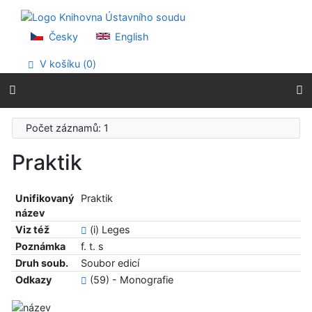
Přejít na obsah
Přejít na menu
Prohlášení o webové přístupnosti
Česky
English
V košíku (
0
)
Počet záznamů: 1
Praktik
Unifikovaný
Praktik
název
Viz též
(i) Leges
Poznámka
f. t. s
Druh soub.
Soubor edicí
Odkazy
(59) - Monografie