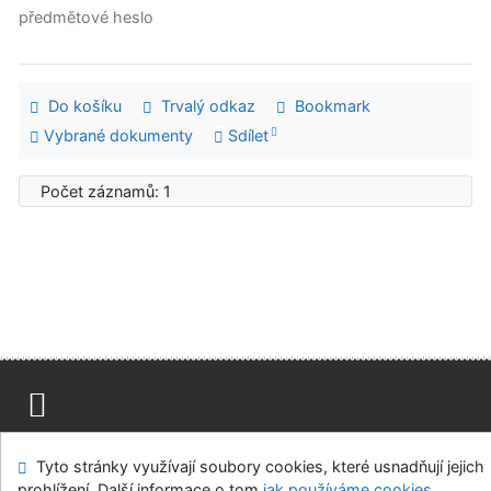
předmětové heslo
Do košíku
Trvalý odkaz
Bookmark
Vybrané dokumenty
Sdílet
Počet záznamů: 1
Mapa stránek
Přístupnost
Soukromí
Tyto stránky využívají soubory cookies, které usnadňují jejich
Modul OpenSearch
Napište nám
Nastavení cookies
prohlížení. Další informace o tom
jak používáme cookies
.