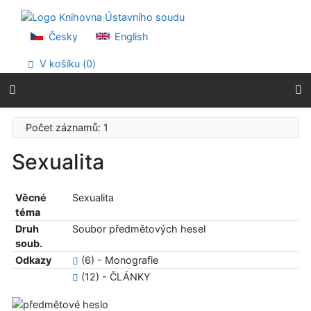
Přejít na obsah
Přejít na menu
Prohlášení o webové přístupnosti
Česky
English
V košíku (
0
)
Počet záznamů: 1
Sexualita
Věcné
Sexualita
téma
Druh
Soubor předmětových hesel
soub.
Odkazy
(6) - Monografie
(12) - ČLÁNKY