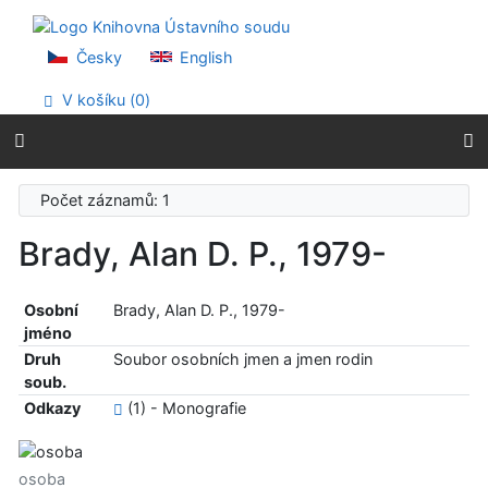
Přejít na obsah
Přejít na menu
Prohlášení o webové přístupnosti
Česky
English
V košíku (
0
)
Počet záznamů: 1
Brady, Alan D. P., 1979-
Osobní
Brady, Alan D. P., 1979-
jméno
Druh
Soubor osobních jmen a jmen rodin
soub.
Odkazy
(1) - Monografie
osoba