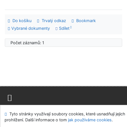
Do košíku
Trvalý odkaz
Bookmark
Vybrané dokumenty
Sdílet
Počet záznamů: 1
Mapa stránek
Přístupnost
Soukromí
Tyto stránky využívají soubory cookies, které usnadňují jejich
Modul OpenSearch
Napište nám
Nastavení cookies
prohlížení. Další informace o tom
jak používáme cookies
.