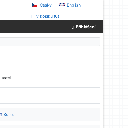
Česky
English
V košíku (
0
)
Přihlášení
hesel
Sdílet