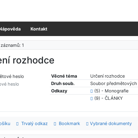
Nápověda
Kontakt
 záznamů: 1
ení rozhodce
Věcné téma
Určení rozhodce
Druh soub.
Soubor předmětových 
ové heslo
Odkazy
(5) - Monografie
(9) - ČLÁNKY
šíku
Trvalý odkaz
Bookmark
Vybrané dokumenty