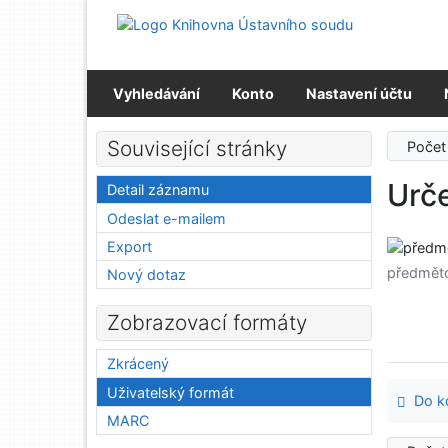
Přejít na obsah
Přejít na menu
Prohlášení o webové přístupnosti
Vyhledávání
Konto
Nastavení účtu
Související stránky
Počet
Urč
Detail záznamu
Odeslat e-mailem
Export
předmět
Nový dotaz
Zobrazovací formáty
Zkrácený
Uživatelský formát
Do ko
MARC