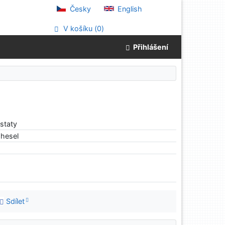
Česky
English
V košíku (
0
)
Přihlášení
staty
hesel
Sdílet