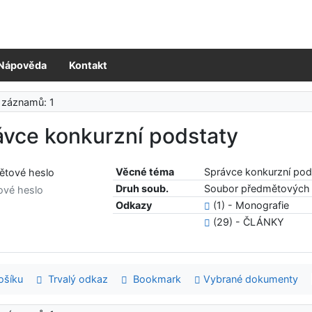
Nápověda
Kontakt
 záznamů: 1
ávce konkurzní podstaty
Věcné téma
Správce konkurzní pod
Druh soub.
Soubor předmětových 
ové heslo
Odkazy
(1) - Monografie
(29) - ČLÁNKY
šíku
Trvalý odkaz
Bookmark
Vybrané dokumenty