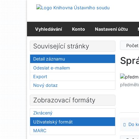
Přejít na obsah
Přejít na menu
Prohlášení o webové přístupnosti
Vyhledávání
Konto
Nastavení účtu
Související stránky
Počet
Spr
Detail záznamu
Odeslat e-mailem
Export
předmět
Nový dotaz
Zobrazovací formáty
Zkrácený
Uživatelský formát
Do ko
MARC