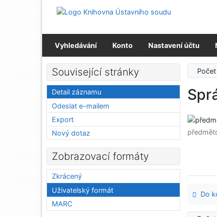
Přejít na obsah
Přejít na menu
Prohlášení o webové přístupnosti
Vyhledávání
Konto
Nastavení účtu
Související stránky
Počet
Spr
Detail záznamu
Odeslat e-mailem
Export
předmět
Nový dotaz
Zobrazovací formáty
Zkrácený
Uživatelský formát
Do ko
MARC