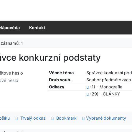
Nápověda
Kontakt
 záznamů: 1
ávce konkurzní podstaty
Věcné téma
Správce konkurzní pod
Druh soub.
Soubor předmětových 
ové heslo
Odkazy
(1) - Monografie
(29) - ČLÁNKY
šíku
Trvalý odkaz
Bookmark
Vybrané dokumenty