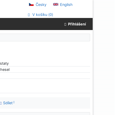
Česky
English
V košíku (
0
)
Přihlášení
staty
hesel
Sdílet