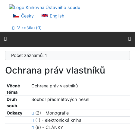
Přejít na obsah
Přejít na menu
Prohlášení o webové přístupnosti
Česky
English
V košíku (
0
)
Počet záznamů: 1
Ochrana práv vlastníků
Věcné
Ochrana práv vlastníků
téma
Druh
Soubor předmětových hesel
soub.
Odkazy
(2) - Monografie
(1) - elektronická kniha
(9) - ČLÁNKY